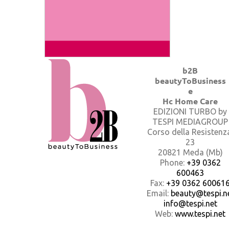
b2B
beautyToBusiness
e
Hc Home Care
EDIZIONI TURBO by
TESPI MEDIAGROUP
Corso della Resistenz
23
20821 Meda (Mb)
Phone:
+39 0362
600463
Fax:
+39 0362 60061
Email:
beauty@tespi.ne
info@tespi.net
Web:
www.tespi.net