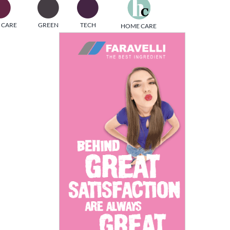
one
 CARE
GREEN
TECH
HOME CARE
i di