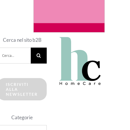
Cerca nel sito b2B
erca
er:
ISCRIVITI
ALLA
NEWSLETTER
Categorie
ategorie