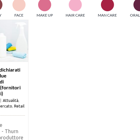
PI MEDIAGROUP racchiude un pool di società di comunicazi
Y
FACE
MAKE UP
HAIR CARE
MAN CARE
ORAL
ditrici specializzate nell’informazione b2b. Edizioni Turbo, in
icolare, attraverso numerose riviste verticali, fornisce strument
rmazione che coinvolgono gli attori nei settori beauty, food,
hnology, entertainment e sport.
LE RIVISTE
y tuned!
ichiarati
due
di
Scroll Down
(fornitori
i)
|
Attualità
,
ercato
,
Retail
e
 - Thurn
produttore