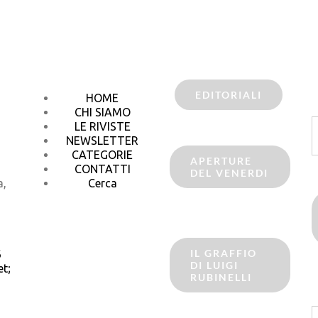
EDITORIALI
HOME
CHI SIAMO
C
LE RIVISTE
p
NEWSLETTER
CATEGORIE
APERTURE
CONTATTI
DEL VENERDI
a,
Cerca
IL GRAFFIO
6
DI LUIGI
t;
RUBINELLI
C