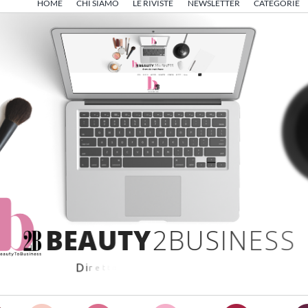
HOME
CHI SIAMO
LE RIVISTE
NEWSLETTER
CATEGORIE
B
E
A
U
T
Y
2
B
U
S
I
N
E
S
S
D
i
r
e
t
t
o
d
a
A
n
g
e
l
o