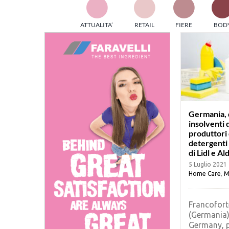
TES
ATTUALITA’
RETAIL
FIERE
BOD
ed e
part
info
tec
Sta
Germania, d
insolventi 
produttori 
detergenti 
di Lidl e Ald
5 Luglio 2021
Home Care
,
M
Francofort
(Germania)
Germany, 