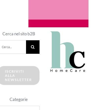
Cerca nel sito b2B
erca
er:
ISCRIVITI
ALLA
NEWSLETTER
Categorie
ategorie