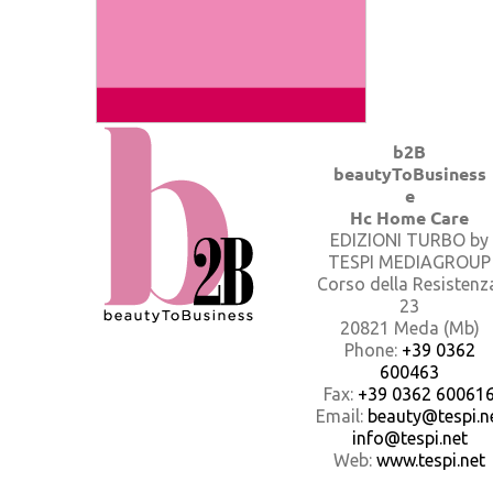
b2B
beautyToBusiness
e
Hc Home Care
EDIZIONI TURBO by
TESPI MEDIAGROUP
Corso della Resistenz
23
20821 Meda (Mb)
Phone:
+39 0362
600463
Fax:
+39 0362 60061
Email:
beauty@tespi.ne
info@tespi.net
Web:
www.tespi.net