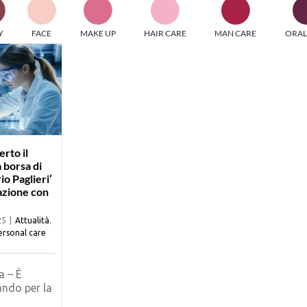
PI MEDIAGROUP racchiude un pool di società di comunicazi
Y
FACE
MAKE UP
HAIR CARE
MAN CARE
ORAL
ditrici specializzate nell’informazione b2b. Edizioni Turbo, in
icolare, attraverso numerose riviste verticali, fornisce strument
rmazione che coinvolgono gli attori nei settori beauty, food,
hnology, entertainment e sport.
LE RIVISTE
y tuned!
erto il
 borsa di
io Paglieri’
azione con
Scroll Down
25
|
Attualità
,
ersonal care
a – È
ando per la