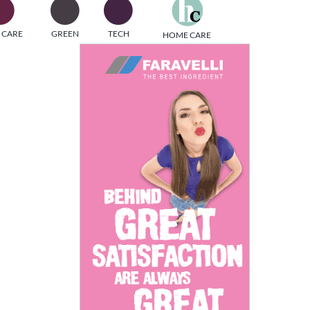
one
 CARE
GREEN
TECH
HOME CARE
i di