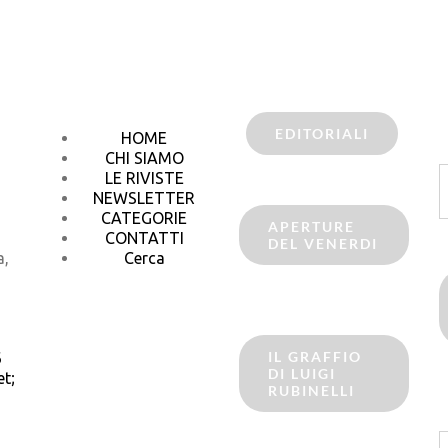
EDITORIALI
HOME
CHI SIAMO
C
LE RIVISTE
p
NEWSLETTER
CATEGORIE
APERTURE
CONTATTI
DEL VENERDI
a,
Cerca
IL GRAFFIO
6
DI LUIGI
t;
RUBINELLI
C