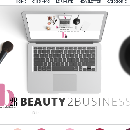
HOME
CHI SIAMO
LE RIVISTE
NEWSLETTER
CATEGORIE
B
E
A
U
T
Y
2
B
U
S
I
N
E
S
S
D
i
r
e
t
t
o
d
a
A
n
g