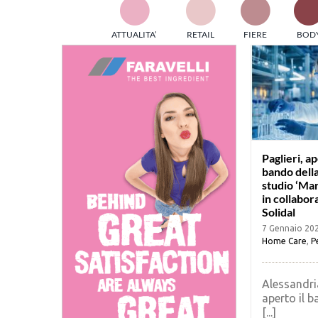
TES
ATTUALITA’
RETAIL
FIERE
BOD
ed e
part
info
tec
Sta
Paglieri, ap
bando della
studio ‘Mar
in collabor
Solidal
7 Gennaio 20
Home Care
,
P
Alessandri
aperto il b
[...]