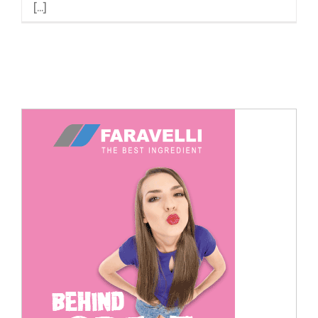
[...]
Cerca
per: