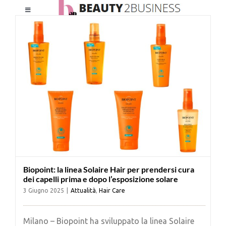
Salta
Toggle
al
Navigation
contenuto
HOME
CHI SIAMO
LE RIVISTE
NEWSLETTER
Biopoint: la linea Solaire Hair per prendersi cura
CATEGORIE
dei capelli prima e dopo l’esposizione solare
3 Giugno 2025
|
Attualità
,
Hair Care
CONTATTI
Milano – Biopoint ha sviluppato la linea Solaire