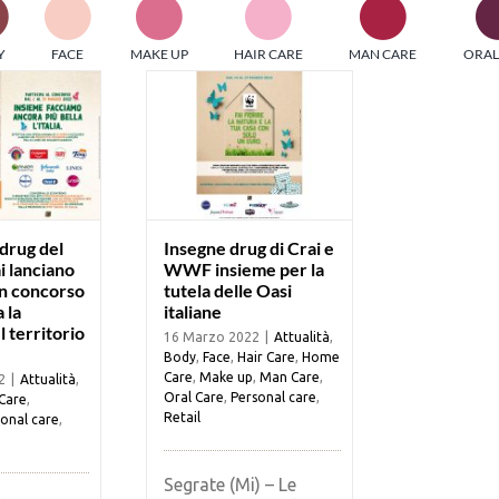
PI MEDIAGROUP racchiude un pool di società di comunicazi
Y
FACE
MAKE UP
HAIR CARE
MAN CARE
ORAL
ditrici specializzate nell’informazione b2b. Edizioni Turbo, in
icolare, attraverso numerose riviste verticali, fornisce strument
rmazione che coinvolgono gli attori nei settori beauty, food,
hnology, entertainment e sport.
LE RIVISTE
y tuned!
drug del
Insegne drug di Crai e
i lanciano
WWF insieme per la
n concorso
tutela delle Oasi
Scroll Down
 la
italiane
l territorio
16 Marzo 2022
|
Attualità
,
Body
,
Face
,
Hair Care
,
Home
Care
,
Make up
,
Man Care
,
2
|
Attualità
,
Oral Care
,
Personal care
,
Care
,
Retail
onal care
,
Segrate (Mi) – Le