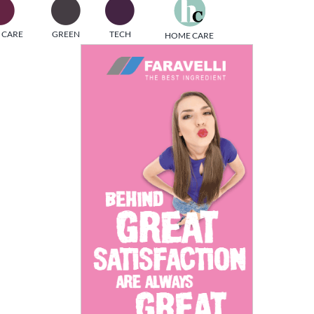
one
 CARE
GREEN
TECH
HOME CARE
i di