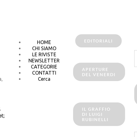
EDITORIALI
HOME
CHI SIAMO
C
LE RIVISTE
p
NEWSLETTER
CATEGORIE
APERTURE
CONTATTI
DEL VENERDI
a,
Cerca
IL GRAFFIO
6
DI LUIGI
t;
RUBINELLI
C