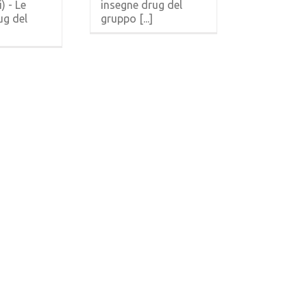
) - Le
insegne drug del
ug del
gruppo [...]