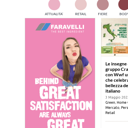
TES
ATTUALITA’
RETAIL
FIERE
BOD
ed e
part
info
tec
Sta
Le insegne 
gruppo Cra
con Wwf u
che celebra
bellezza de
italiano
3 Maggio 202
Green
,
Home 
Mercato
,
Pers
Retail