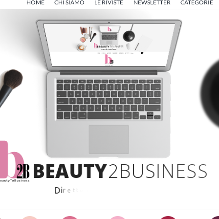
HOME
CHI SIAMO
LE RIVISTE
NEWSLETTER
CATEGORIE
B
E
A
U
T
Y
2
B
U
S
I
N
E
S
S
D
i
r
e
t
t
o
d
a
A
n
g
e
l
o