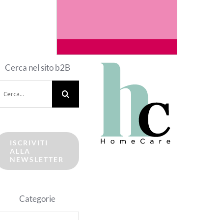
Cerca nel sito b2B
erca
er:
ISCRIVITI
ALLA
NEWSLETTER
Categorie
ategorie