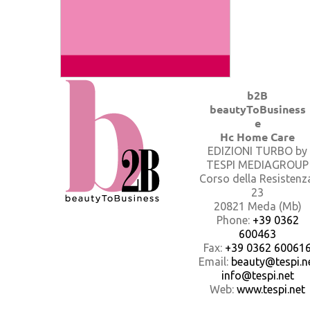
b2B
beautyToBusiness
e
Hc Home Care
EDIZIONI TURBO by
TESPI MEDIAGROUP
Corso della Resistenz
23
20821 Meda (Mb)
Phone:
+39 0362
600463
Fax:
+39 0362 60061
Email:
beauty@tespi.ne
info@tespi.net
Web:
www.tespi.net