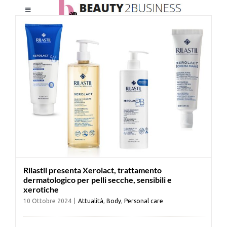
Salta
Toggle
al
Navigation
contenuto
HOME
CHI SIAMO
LE RIVISTE
NEWSLETTER
Rilastil presenta Xerolact, trattamento
CATEGORIE
dermatologico per pelli secche, sensibili e
xerotiche
10 Ottobre 2024
|
Attualità
,
Body
,
Personal care
CONTATTI