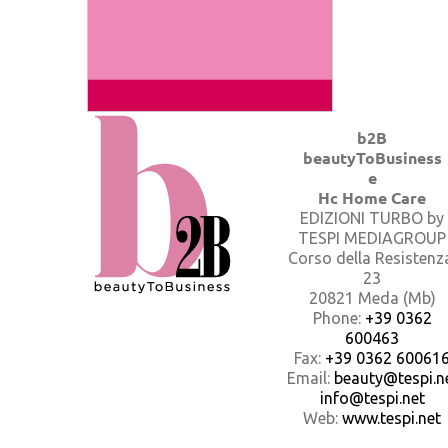
b2B
beautyToBusiness
e
Hc Home Care
EDIZIONI TURBO by
TESPI MEDIAGROUP
Corso della Resistenz
23
20821 Meda (Mb)
Phone:
+39 0362
600463
Fax:
+39 0362 60061
Email:
beauty@tespi.ne
info@tespi.net
Web:
www.tespi.net