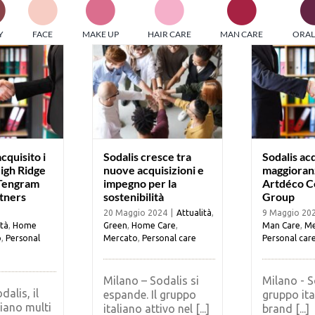
PI MEDIAGROUP racchiude un pool di società di comunicazi
Y
FACE
MAKE UP
HAIR CARE
MAN CARE
ORAL
ditrici specializzate nell’informazione b2b. Edizioni Turbo, in
icolare, attraverso numerose riviste verticali, fornisce strument
rmazione che coinvolgono gli attori nei settori beauty, food,
hnology, entertainment e sport.
LE RIVISTE
y tuned!
cquisito i
Sodalis cresce tra
Sodalis acq
igh Ridge
nuove acquisizioni e
maggioran
 Tengram
impegno per la
Artdéco C
Scroll Down
rtners
sostenibilità
Group
20 Maggio 2024
|
Attualità
,
9 Maggio 20
ità
,
Home
Green
,
Home Care
,
Man Care
,
Me
o
,
Personal
Mercato
,
Personal care
Personal car
Milano – Sodalis si
Milano - So
dalis, il
espande. Il gruppo
gruppo ita
liano multi
italiano attivo nel [...]
brand [...]