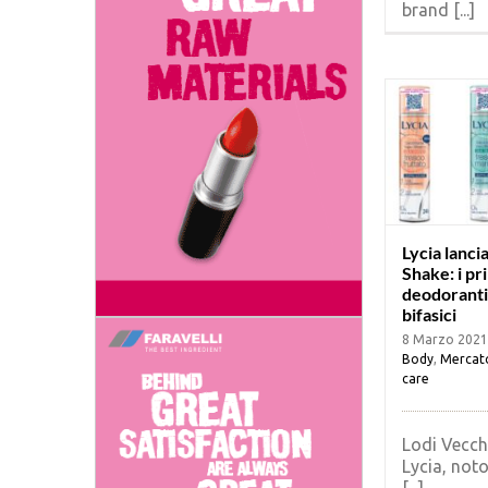
brand [...]
Lycia lancia
Shake: i pr
deodoranti
bifasici
8 Marzo 2021
Body
,
Mercat
care
Lodi Vecchi
Lycia, not
[...]