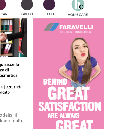
one
 CARE
GREEN
TECH
HOME CARE
i di
uisisce la
za di
osmetics
24
|
Attualità
,
rcato
,
e
dalis, il
liano multi