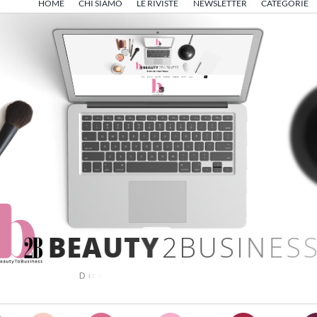
HOME
CHI SIAMO
LE RIVISTE
NEWSLETTER
CATEGORIE
B
E
A
U
T
Y
2
B
U
S
I
N
E
S
S
D
i
r
e
t
t
o
d
a
A
n
g
e