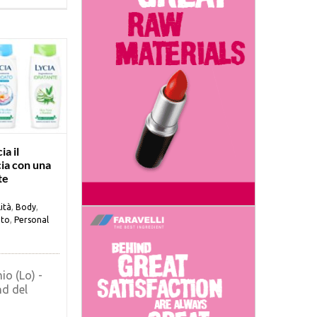
ia il
ia con una
te
ità
,
Body
,
to
,
Personal
io (Lo) -
nd del
]