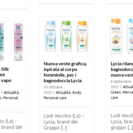
Nuova veste grafica,
Lycia rilanc
 Silk
ispirata al corpo
bagnodocc
imi
femminile, per i
nuova ves
 vapo
bagnodoccia Lycia
6 Settembre
2021
|
Attual
10 Ottobre
Green
,
Merca
|
Attualità
,
2022
|
Attualità
,
Body
,
care
o
,
Personal
Personal care
Lodi Vecch
Lodi Vecchio (Lo) –
o (Lo) -
Lycia, bra
Lycia, brand del
o brand del
gruppo [...
Gruppo [...]