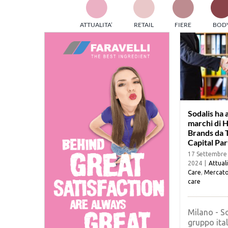
TES
ATTUALITA’
RETAIL
FIERE
BOD
ed e
part
info
tec
Sta
Sodalis ha a
marchi di H
Brands da
Capital Pa
17 Settembre
2024
|
Attual
Care
,
Mercat
care
Milano - So
gruppo ita