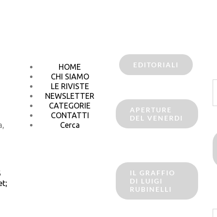
EDITORIALI
HOME
CHI SIAMO
C
LE RIVISTE
p
NEWSLETTER
CATEGORIE
APERTURE
CONTATTI
DEL VENERDI
a,
Cerca
IL GRAFFIO
6
DI LUIGI
t;
RUBINELLI
C