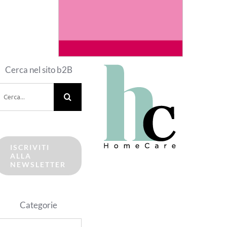
Cerca nel sito b2B
erca
er:
ISCRIVITI
ALLA
NEWSLETTER
Categorie
ategorie