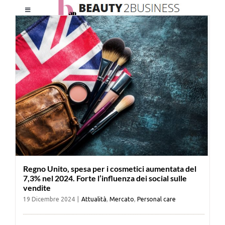
Salta
Toggle
al
Navigation
contenuto
HOME
CHI SIAMO
LE RIVISTE
NEWSLETTER
Regno Unito, spesa per i cosmetici aumentata del
CATEGORIE
7,3% nel 2024. Forte l’influenza dei social sulle
vendite
19 Dicembre 2024
|
Attualità
,
Mercato
,
Personal care
CONTATTI