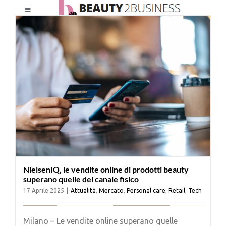
Salta
Toggle
al
Navigation
contenuto
HOME
CHI SIAMO
LE RIVISTE
NEWSLETTER
NielsenIQ, le vendite online di prodotti beauty
CATEGORIE
superano quelle del canale fisico
17 Aprile 2025
|
Attualità
,
Mercato
,
Personal care
,
Retail
,
Tech
CONTATTI
Milano – Le vendite online superano quelle