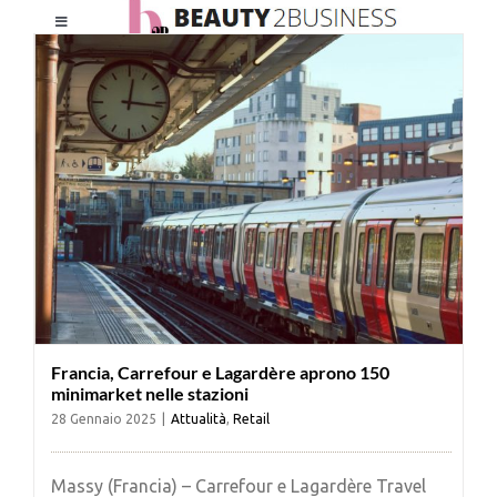
Salta
Toggle
al
Navigation
contenuto
HOME
CHI SIAMO
LE RIVISTE
NEWSLETTER
Francia, Carrefour e Lagardère aprono 150
CATEGORIE
minimarket nelle stazioni
28 Gennaio 2025
|
Attualità
,
Retail
CONTATTI
Massy (Francia) – Carrefour e Lagardère Travel