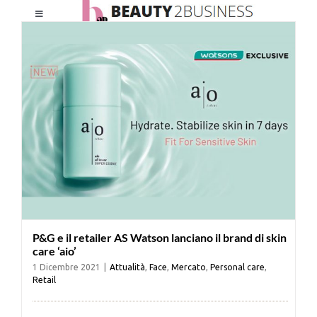
Salta
Toggle
al
Navigation
contenuto
HOME
CHI SIAMO
LE RIVISTE
NEWSLETTER
P&G e il retailer AS Watson lanciano il brand di skin
CATEGORIE
care ‘aio’
1 Dicembre 2021
|
Attualità
,
Face
,
Mercato
,
Personal care
,
Retail
CONTATTI