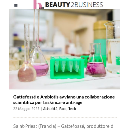
Salta
Toggle
al
Navigation
contenuto
HOME
CHI SIAMO
LE RIVISTE
NEWSLETTER
Gattefossé e Ambiotis avviano una collaborazione
CATEGORIE
scientifica per la skincare anti-age
22 Maggio 2025
|
Attualità
,
Face
,
Tech
CONTATTI
Saint-Priest (Francia) – Gattefossé, produttore di