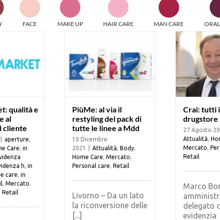
PI MEDIAGROUP racchiude un pool di società di comunicazi
Y
FACE
MAKE UP
HAIR CARE
MAN CARE
ORAL
ditrici specializzate nell’informazione b2b. Edizioni Turbo, in
icolare, attraverso numerose riviste verticali, fornisce strument
rmazione che coinvolgono gli attori nei settori beauty, food,
hnology, entertainment e sport.
LE RIVISTE
y tuned!
: qualità e
PiùMe: al via il
Crai: tutti
e al
restyling del pack di
drugstore
l cliente
tutte le linee a Mdd
27 Agosto 2
Scroll Down
Attualità
,
Ho
|
aperture
,
10 Dicembre
Mercato
,
Per
e Care
,
in
2021
|
Attualità
,
Body
,
Retail
evidenza
Home Care
,
Mercato
,
videnza h
,
in
Personal care
,
Retail
e care
,
in
l
,
Mercato
,
Marco Bor
,
Retail
Livorno – Da un lato
amministr
la riconversione delle
delegato d
[...]
evidenzia