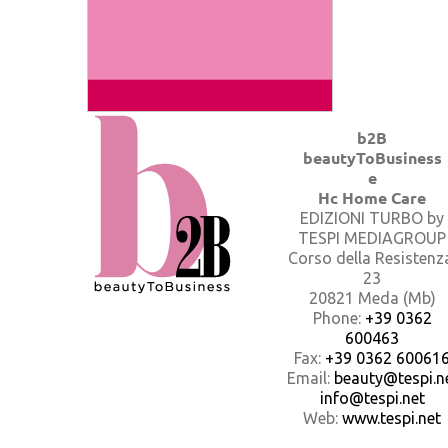
b2B
beautyToBusiness
e
Hc Home Care
EDIZIONI TURBO by
TESPI MEDIAGROUP
Corso della Resistenz
23
20821 Meda (Mb)
Phone:
+39 0362
600463
Fax:
+39 0362 60061
Email:
beauty@tespi.ne
info@tespi.net
Web:
www.tespi.net