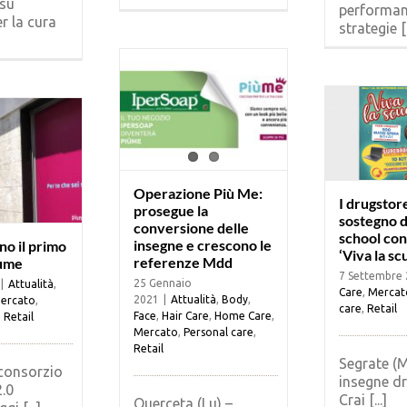
su
performan
r la cura
strategie [.
Operazione Più Me:
I drugstore
prosegue la
sostegno d
conversione delle
school con
insegne e crescono le
no il primo
‘Viva la sc
referenze Mdd
iùme
7 Settembre
25 Gennaio
|
Attualità
,
Care
,
Mercat
2021
|
Attualità
,
Body
,
ercato
,
care
,
Retail
Face
,
Hair Care
,
Home Care
,
,
Retail
Mercato
,
Personal care
,
Retail
Segrate (M
 consorzio
insegne dr
.0
Crai [...]
Querceta (Lu) –