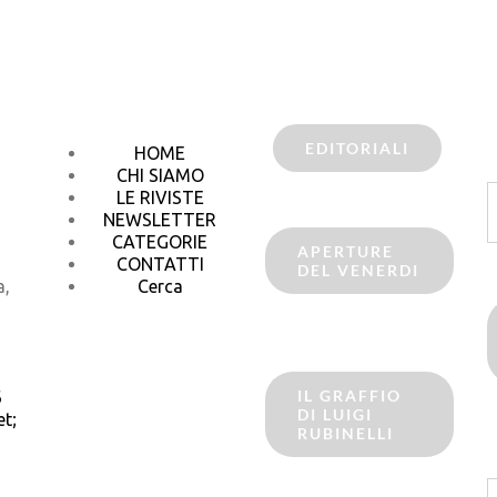
EDITORIALI
HOME
CHI SIAMO
C
LE RIVISTE
p
NEWSLETTER
CATEGORIE
APERTURE
CONTATTI
DEL VENERDI
a,
Cerca
IL GRAFFIO
6
DI LUIGI
t;
RUBINELLI
C