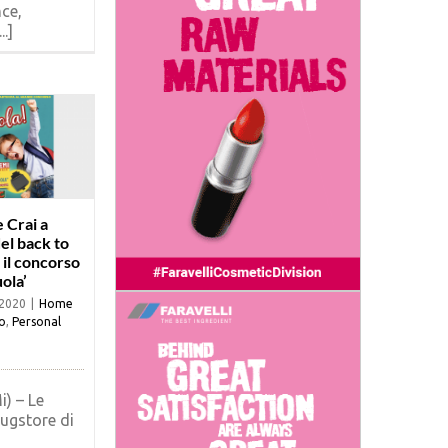
ce,
..]
 Crai a
el back to
 il concorso
uola’
 2020
|
Home
o
,
Personal
i) – Le
ugstore di