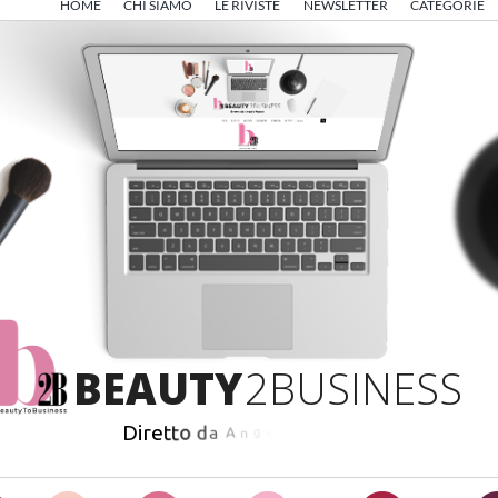
HOME
CHI SIAMO
LE RIVISTE
NEWSLETTER
CATEGORIE
B
E
A
U
T
Y
2
B
U
S
I
N
E
S
S
D
i
r
e
t
t
o
d
a
A
n
g
e
l
o
F
r
i
g
e
r
i