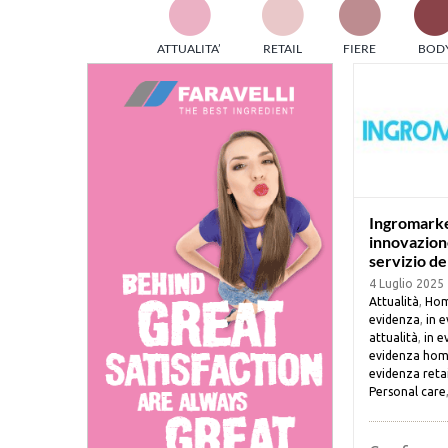
TES
ATTUALITA’
RETAIL
FIERE
BOD
ed e
part
info
tec
Sta
Ingromarket
innovazion
servizio de
4 Luglio 2025
Attualità
,
Hom
evidenza
,
in 
attualità
,
in e
evidenza hom
evidenza retai
Personal care