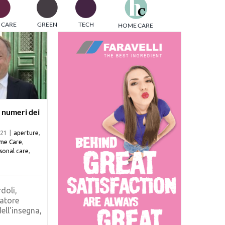
one
 CARE
GREEN
TECH
HOME CARE
i di
 i numeri dei
021
|
aperture
,
me Care
,
sonal care
,
doli,
atore
ell'insegna,