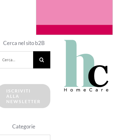
Cerca nel sito b2B
erca
er:
ISCRIVITI
ALLA
NEWSLETTER
Categorie
ategorie