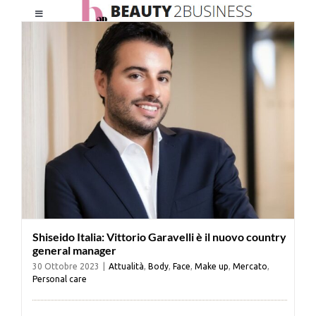
Salta
Toggle
al
Navigation
contenuto
HOME
CHI SIAMO
LE RIVISTE
NEWSLETTER
Shiseido Italia: Vittorio Garavelli è il nuovo country
CATEGORIE
general manager
30 Ottobre 2023
|
Attualità
,
Body
,
Face
,
Make up
,
Mercato
,
Personal care
CONTATTI