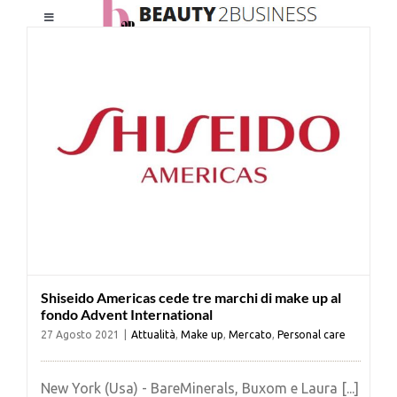
Salta
Toggle
al
Navigation
contenuto
HOME
CHI SIAMO
LE RIVISTE
NEWSLETTER
Shiseido Americas cede tre marchi di make up al
CATEGORIE
fondo Advent International
27 Agosto 2021
|
Attualità
,
Make up
,
Mercato
,
Personal care
CONTATTI
New York (Usa) - BareMinerals, Buxom e Laura [...]