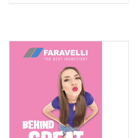
Cerca
per: