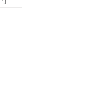
[...]