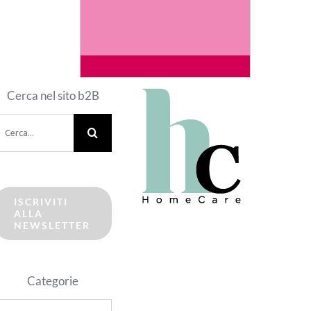
Cerca nel sito b2B
erca
er:
ISCRIVITI
ALLA
NEWSLETTER
Categorie
ategorie