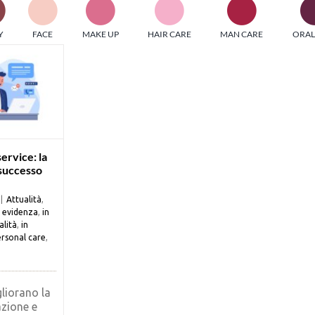
PI MEDIAGROUP racchiude un pool di società di comunicazi
Y
FACE
MAKE UP
HAIR CARE
MAN CARE
ORAL
ditrici specializzate nell’informazione b2b. Edizioni Turbo, in
icolare, attraverso numerose riviste verticali, fornisce strument
rmazione che coinvolgono gli attori nei settori beauty, food,
hnology, entertainment e sport.
LE RIVISTE
y tuned!
ervice: la
 successo
Scroll Down
|
Attualità
,
n evidenza
,
in
alità
,
in
rsonal care
,
liorano la
azione e