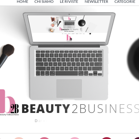
HOME
CHI SIAMO
LE RIVISTE
NEWSLETTER
CATEGORIE
B
E
A
U
T
Y
2
B
U
S
I
N
E
S
S
D
i
r
e
t
t
o
d
a
A
n
g