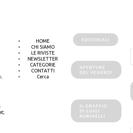
EDITORIALI
HOME
CHI SIAMO
C
LE RIVISTE
p
NEWSLETTER
CATEGORIE
APERTURE
CONTATTI
DEL VENERDI
a,
Cerca
IL GRAFFIO
6
DI LUIGI
t;
RUBINELLI
C