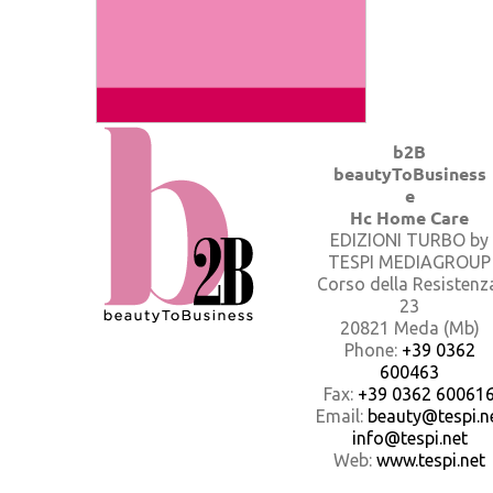
b2B
beautyToBusiness
e
Hc Home Care
EDIZIONI TURBO by
TESPI MEDIAGROUP
Corso della Resistenz
23
20821 Meda (Mb)
Phone:
+39 0362
600463
Fax:
+39 0362 60061
Email:
beauty@tespi.ne
info@tespi.net
Web:
www.tespi.net