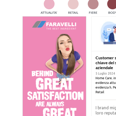
TES
ATTUALITA’
RETAIL
FIERE
BOD
ed e
part
info
tec
Sta
Customer s
chiave del
aziendale
5 Luglio 2024
Home Care
,
i
evidenza attu
evidenza h
,
Pe
Retail
I brand mig
loro reput