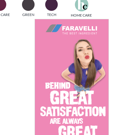
one
 CARE
GREEN
TECH
HOME CARE
i di