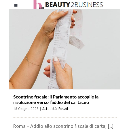
Salta
Toggle
al
Navigation
contenuto
HOME
CHI SIAMO
LE RIVISTE
NEWSLETTER
Scontrino fiscale: il Parlamento accoglie la
CATEGORIE
risoluzione verso l’addio del cartaceo
18 Giugno 2025
|
Attualità
,
Retail
CONTATTI
Roma – Addio allo scontrino fiscale di carta, [...]