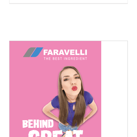
Cerca
per: