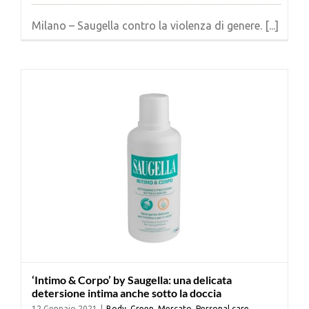
Milano – Saugella contro la violenza di genere. [...]
‘Intimo & Corpo’ by Saugella: una delicata
detersione intima anche sotto la doccia
12 Gennaio 2021
|
Body
,
Green
,
Mercato
,
Personal care