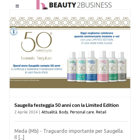
Salta
Toggle
al
Navigation
contenuto
HOME
CHI SIAMO
LE RIVISTE
NEWSLETTER
Saugella festeggia 50 anni con la Limited Edition
CATEGORIE
2 Aprile 2024
|
Attualità
,
Body
,
Personal care
,
Retail
CONTATTI
Meda (Mb) - Traguardo importante per Saugella.
Il [...]