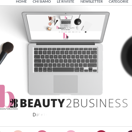
HOME
CHI SIAMO
LE RIVISTE
NEWSLETTER
CATEGORIE
B
E
A
U
T
Y
2
B
U
S
I
N
E
S
S
D
i
r
e
t
t
o
d
a
A
n
g
e
l