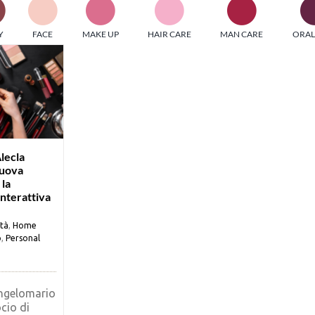
PI MEDIAGROUP racchiude un pool di società di comunicazi
Y
FACE
MAKE UP
HAIR CARE
MAN CARE
ORAL
ditrici specializzate nell’informazione b2b. Edizioni Turbo, in
icolare, attraverso numerose riviste verticali, fornisce strument
rmazione che coinvolgono gli attori nei settori beauty, food,
hnology, entertainment e sport.
LE RIVISTE
y tuned!
lecla
nuova
 la
Scroll Down
nterattiva
ità
,
Home
o
,
Personal
ngelomario
cio di