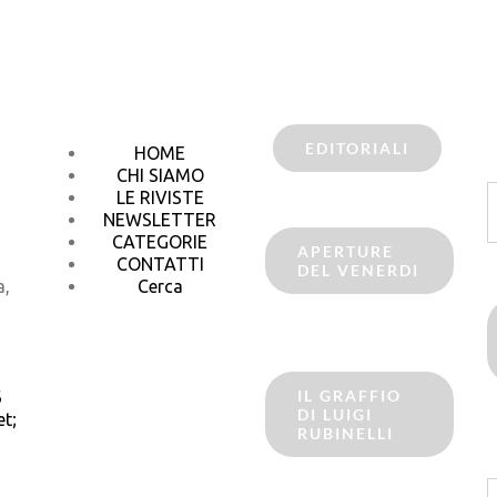
EDITORIALI
HOME
CHI SIAMO
C
LE RIVISTE
p
NEWSLETTER
CATEGORIE
APERTURE
CONTATTI
DEL VENERDI
a,
Cerca
IL GRAFFIO
6
DI LUIGI
t;
RUBINELLI
C