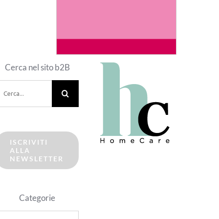
Cerca nel sito b2B
erca
er:
ISCRIVITI
ALLA
NEWSLETTER
Categorie
ategorie