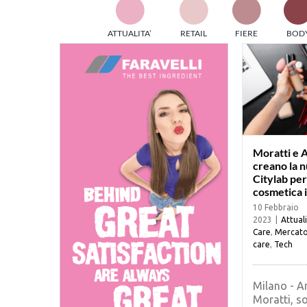
TES
ATTUALITA’
RETAIL
FIERE
BOD
ed e
part
info
tec
Sta
Moratti e A
creano la 
Citylab per
cosmetica i
10 Febbraio
2023
|
Attual
Care
,
Mercat
care
,
Tech
Milano - A
Moratti, so