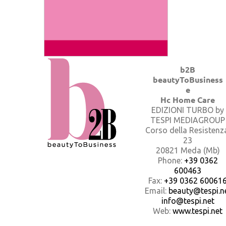
b2B
beautyToBusiness
e
Hc Home Care
EDIZIONI TURBO by
TESPI MEDIAGROUP
Corso della Resistenz
23
20821 Meda (Mb)
Phone:
+39 0362
600463
Fax:
+39 0362 60061
Email:
beauty@tespi.ne
info@tespi.net
Web:
www.tespi.net