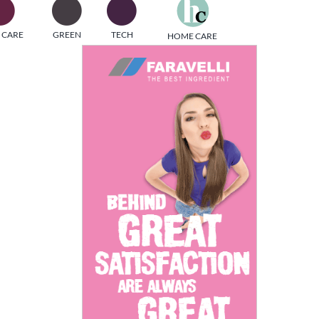
one
 CARE
GREEN
TECH
HOME CARE
i di