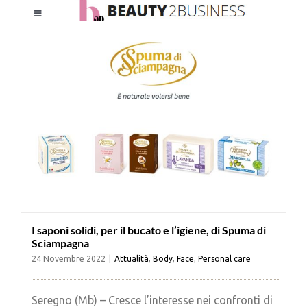
Salta
Toggle
al
Navigation
contenuto
HOME
CHI SIAMO
LE RIVISTE
NEWSLETTER
I saponi solidi, per il bucato e l’igiene, di Spuma di
CATEGORIE
Sciampagna
24 Novembre 2022
|
Attualità
,
Body
,
Face
,
Personal care
CONTATTI
Seregno (Mb) – Cresce l’interesse nei confronti di