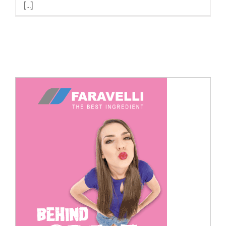
[...]
Cerca
per: