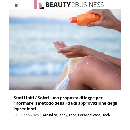
Salta
Toggle
al
Navigation
contenuto
HOME
CHI SIAMO
LE RIVISTE
NEWSLETTER
Stati Uniti / Solari: una proposta di legge per
CATEGORIE
riformare il metodo della Fda di approvazione degli
ingredienti
23 Giugno 2025
|
Attualità
,
Body
,
Face
,
Personal care
,
Tech
CONTATTI