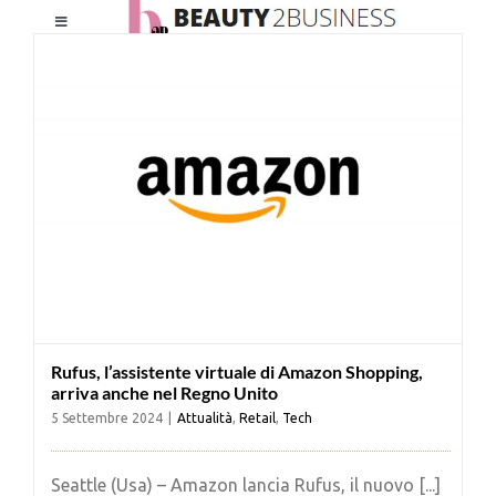
Salta
Toggle
al
Navigation
contenuto
HOME
CHI SIAMO
LE RIVISTE
NEWSLETTER
Rufus, l’assistente virtuale di Amazon Shopping,
CATEGORIE
arriva anche nel Regno Unito
5 Settembre 2024
|
Attualità
,
Retail
,
Tech
CONTATTI
Seattle (Usa) – Amazon lancia Rufus, il nuovo [...]