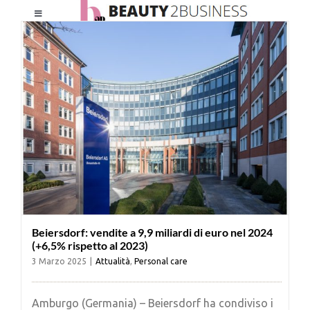
Salta
Toggle
al
Navigation
contenuto
HOME
CHI SIAMO
LE RIVISTE
NEWSLETTER
Beiersdorf: vendite a 9,9 miliardi di euro nel 2024
CATEGORIE
(+6,5% rispetto al 2023)
3 Marzo 2025
|
Attualità
,
Personal care
CONTATTI
Amburgo (Germania) – Beiersdorf ha condiviso i