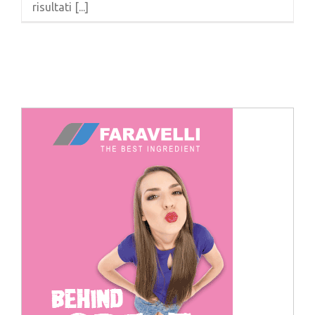
risultati [...]
Cerca
per: