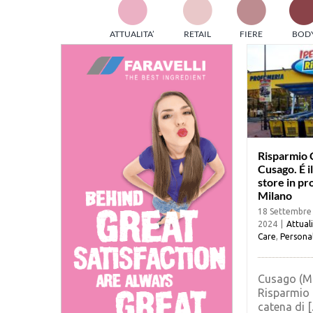
TES
ATTUALITA’
RETAIL
FIERE
BOD
ed e
part
info
tec
Sta
Risparmio 
Cusago. É i
store in pr
Milano
18 Settembre
2024
|
Attual
Care
,
Persona
Cusago (Mi
Risparmio 
catena di [..