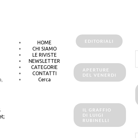
EDITORIALI
HOME
CHI SIAMO
C
LE RIVISTE
p
NEWSLETTER
CATEGORIE
APERTURE
CONTATTI
DEL VENERDI
a,
Cerca
IL GRAFFIO
6
DI LUIGI
t;
RUBINELLI
C