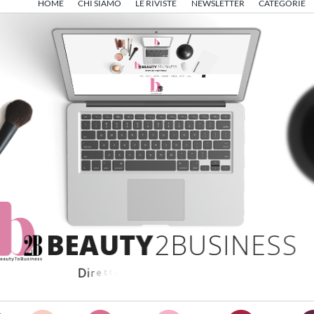
HOME
CHI SIAMO
LE RIVISTE
NEWSLETTER
CATEGORIE
B
E
A
U
T
Y
2
B
U
S
I
N
E
S
S
D
i
r
e
t
t
o
d
a
A
n
g
e
l
o