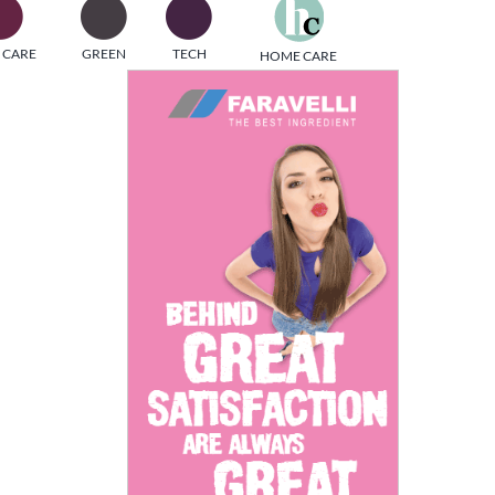
one
 CARE
GREEN
TECH
HOME CARE
i di