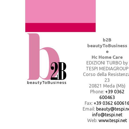
b2B
beautyToBusiness
e
Hc Home Care
EDIZIONI TURBO by
TESPI MEDIAGROUP
Corso della Resistenz
23
20821 Meda (Mb)
Phone:
+39 0362
600463
Fax:
+39 0362 60061
Email:
beauty@tespi.ne
info@tespi.net
Web:
www.tespi.net