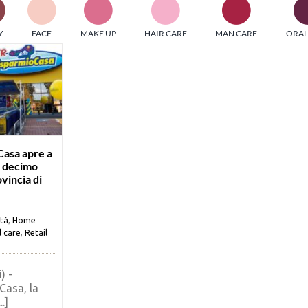
PI MEDIAGROUP racchiude un pool di società di comunicazi
Y
FACE
MAKE UP
HAIR CARE
MAN CARE
ORAL
ditrici specializzate nell’informazione b2b. Edizioni Turbo, in
icolare, attraverso numerose riviste verticali, fornisce strument
rmazione che coinvolgono gli attori nei settori beauty, food,
hnology, entertainment e sport.
LE RIVISTE
y tuned!
Casa apre a
l decimo
ovincia di
Scroll Down
ità
,
Home
l care
,
Retail
) -
Casa, la
.]