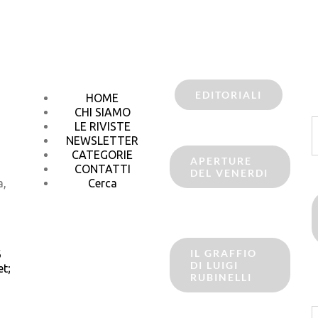
EDITORIALI
HOME
CHI SIAMO
C
LE RIVISTE
p
NEWSLETTER
CATEGORIE
APERTURE
CONTATTI
DEL VENERDI
a,
Cerca
IL GRAFFIO
6
DI LUIGI
t;
RUBINELLI
C