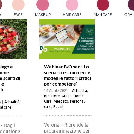
PI MEDIAGROUP racchiude un pool di società di comunicazi
Y
FACE
MAKE UP
HAIR CARE
MAN CARE
ORAL
ditrici specializzate nell’informazione b2b. Edizioni Turbo, in
icolare, attraverso numerose riviste verticali, fornisce strument
rmazione che coinvolgono gli attori nei settori beauty, food,
hnology, entertainment e sport.
LE RIVISTE
y tuned!
siago e
Webinar B/Open: ‘Lo
come
scenario e-commerce,
 scarti di
modelli e fattori critici
Scroll Down
 e
per competere’
 in
14 Aprile 2021
|
Attualità
,
Bio
,
Fiere
,
Green
,
Home
Care
,
Mercato
,
Personal
4
|
Attualità
,
care
,
Retail
al care
Verona – Riprende la
- Dagli
programmazione dei
produzione