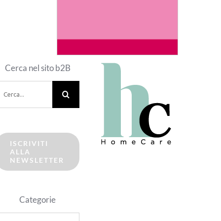
Cerca nel sito b2B
erca
er:
ISCRIVITI
ALLA
NEWSLETTER
Categorie
ategorie