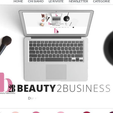
HOME
CHI SIAMO
LE RIVISTE
NEWSLETTER
CATEGORIE
B
E
A
U
T
Y
2
B
U
S
I
N
E
S
S
D
i
r
e
t
t
o
d
a
A
n
g
e
l