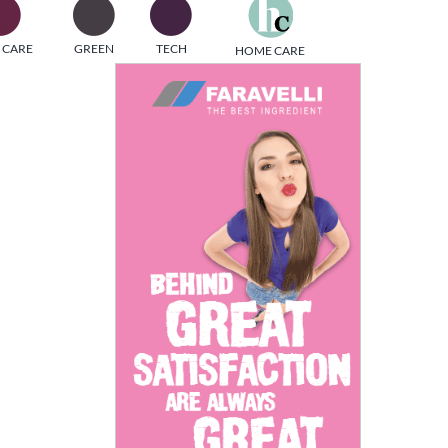
one
 CARE
GREEN
TECH
HOME CARE
i di