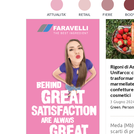
TES
ATTUALITA’
RETAIL
FIERE
BOD
ed e
part
info
tec
Sta
Rigoni di A
Unifarco: 
trasformare
marmellate
confetture
cosmetici
3 Giugno 202
Green
,
Person
Meda (Mb) 
scarti di 