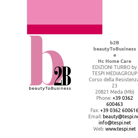
b2B
beautyToBusiness
e
Hc Home Care
EDIZIONI TURBO by
TESPI MEDIAGROUP
Corso della Resistenz
23
20821 Meda (Mb)
Phone:
+39 0362
600463
Fax:
+39 0362 60061
Email:
beauty@tespi.ne
info@tespi.net
Web:
www.tespi.net