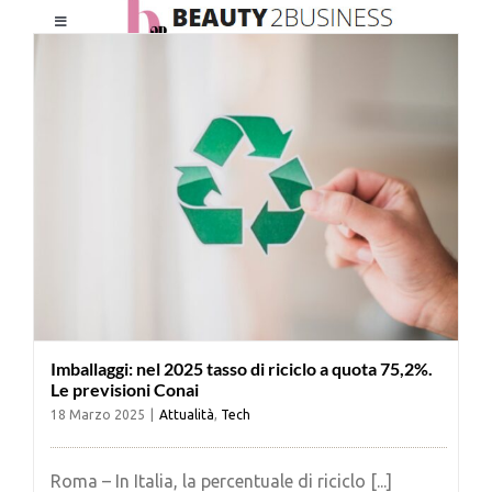
Salta
Toggle
al
Navigation
contenuto
HOME
CHI SIAMO
LE RIVISTE
NEWSLETTER
Imballaggi: nel 2025 tasso di riciclo a quota 75,2%.
CATEGORIE
Le previsioni Conai
18 Marzo 2025
|
Attualità
,
Tech
CONTATTI
Roma – In Italia, la percentuale di riciclo [...]