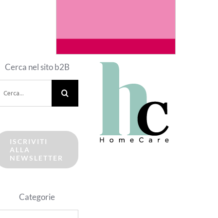
Cerca nel sito b2B
erca
er:
ISCRIVITI
ALLA
NEWSLETTER
Categorie
ategorie