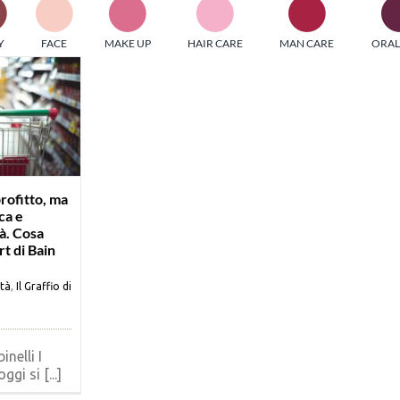
PI MEDIAGROUP racchiude un pool di società di comunicazi
Y
FACE
MAKE UP
HAIR CARE
MAN CARE
ORAL
ditrici specializzate nell’informazione b2b. Edizioni Turbo, in
icolare, attraverso numerose riviste verticali, fornisce strument
rmazione che coinvolgono gli attori nei settori beauty, food,
hnology, entertainment e sport.
LE RIVISTE
y tuned!
profitto, ma
ca e
tà. Cosa
Scroll Down
rt di Bain
ità
,
Il Graffio di
inelli I
gi si [...]