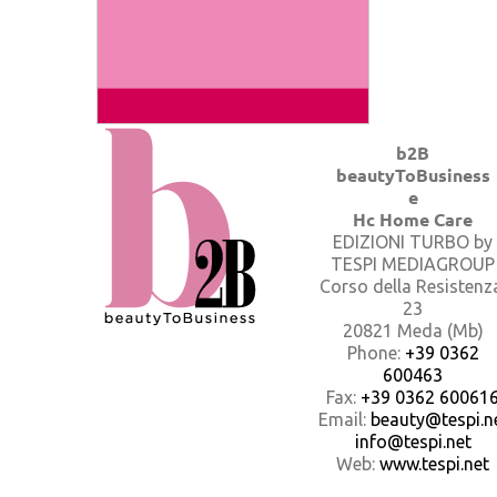
b2B
beautyToBusiness
e
Hc Home Care
EDIZIONI TURBO by
TESPI MEDIAGROUP
Corso della Resistenz
23
20821 Meda (Mb)
Phone:
+39 0362
600463
Fax:
+39 0362 60061
Email:
beauty@tespi.ne
info@tespi.net
Web:
www.tespi.net