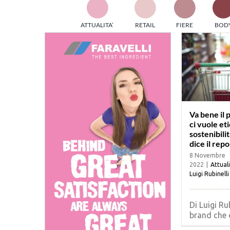
TES
ATTUALITA’
RETAIL
FIERE
BOD
ed e
part
info
tec
Sta
Va bene il 
ci vuole eti
sostenibili
dice il repo
8 Novembre
2022
|
Attual
Luigi Rubinelli
Di Luigi Rub
brand che og