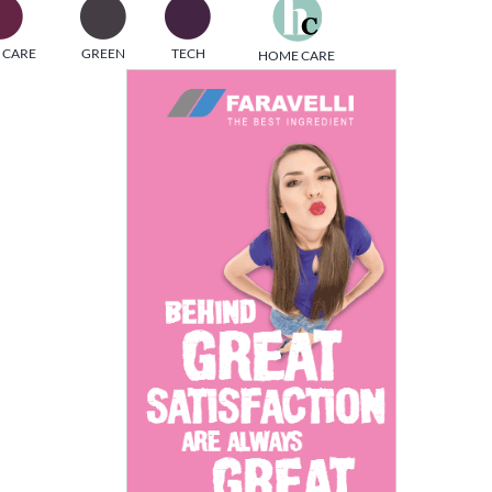
one
 CARE
GREEN
TECH
HOME CARE
i di