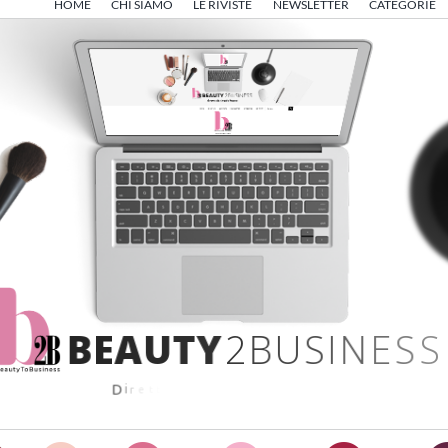
HOME
CHI SIAMO
LE RIVISTE
NEWSLETTER
CATEGORIE
B
E
A
U
T
Y
2
B
U
S
I
N
E
S
S
D
i
r
e
t
t
o
d
a
A
n
g
e