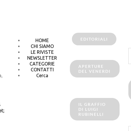
EDITORIALI
HOME
CHI SIAMO
C
LE RIVISTE
p
NEWSLETTER
CATEGORIE
APERTURE
CONTATTI
DEL VENERDI
a,
Cerca
IL GRAFFIO
6
DI LUIGI
t;
RUBINELLI
C