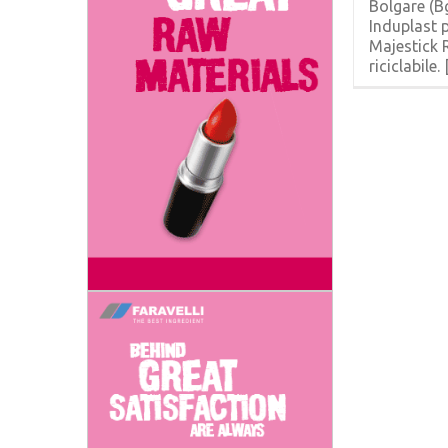
Bolgare (Bg
Induplast 
Majestick R
riciclabile. [.