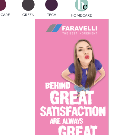
one
 CARE
GREEN
TECH
HOME CARE
i di