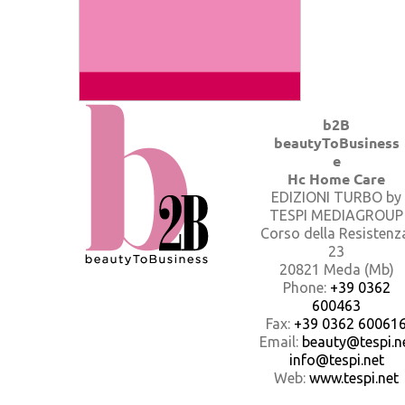
b2B
beautyToBusiness
e
Hc Home Care
EDIZIONI TURBO by
TESPI MEDIAGROUP
Corso della Resistenz
23
20821 Meda (Mb)
Phone:
+39 0362
600463
Fax:
+39 0362 60061
Email:
beauty@tespi.ne
info@tespi.net
Web:
www.tespi.net