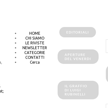
EDITORIALI
HOME
CHI SIAMO
C
LE RIVISTE
p
NEWSLETTER
CATEGORIE
APERTURE
CONTATTI
DEL VENERDI
a,
Cerca
IL GRAFFIO
6
DI LUIGI
t;
RUBINELLI
C