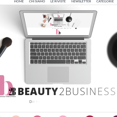
HOME
CHI SIAMO
LE RIVISTE
NEWSLETTER
CATEGORIE
B
E
A
U
T
Y
2
B
U
S
I
N
E
S
S
D
i
r
e
t
t
o
d
a
A
n
g
e