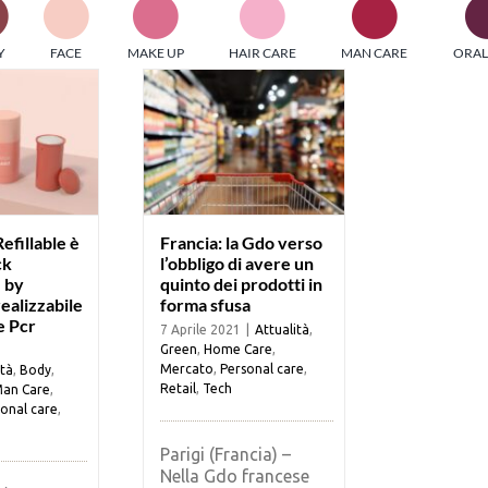
PI MEDIAGROUP racchiude un pool di società di comunicazi
Y
FACE
MAKE UP
HAIR CARE
MAN CARE
ORAL
ditrici specializzate nell’informazione b2b. Edizioni Turbo, in
icolare, attraverso numerose riviste verticali, fornisce strument
rmazione che coinvolgono gli attori nei settori beauty, food,
hnology, entertainment e sport.
LE RIVISTE
y tuned!
efillable è
Francia: la Gdo verso
ck
l’obbligo di avere un
e by
quinto dei prodotti in
Scroll Down
realizzabile
forma sfusa
e Pcr
7 Aprile 2021
|
Attualità
,
Green
,
Home Care
,
Mercato
,
Personal care
,
ità
,
Body
,
Retail
,
Tech
an Care
,
onal care
,
Parigi (Francia) –
Nella Gdo francese