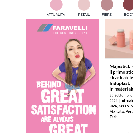
TES
ATTUALITA’
RETAIL
FIERE
BOD
ed e
part
info
tec
Sta
Majestick R
il primo sti
ricaricabil
Induplast, 
in material
27 Settembre
2021
|
Attual
Face
,
Green
,
M
Mercato
,
Pers
Tech