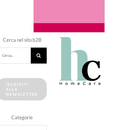
Cerca nel sito b2B
erca
er:
ISCRIVITI
ALLA
NEWSLETTER
Categorie
ategorie