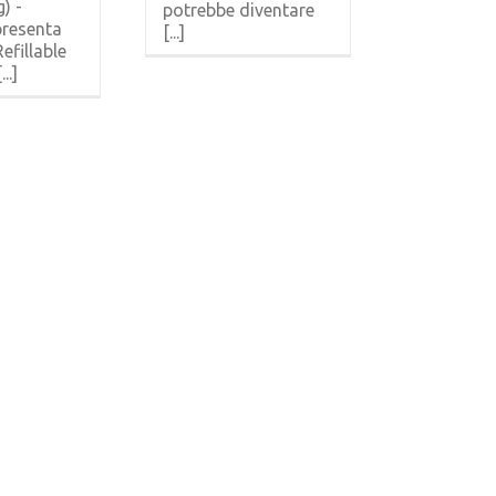
) -
potrebbe diventare
presenta
[...]
efillable
..]