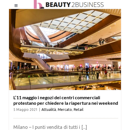
Salta
Toggle
al
Navigation
contenuto
HOME
CHI SIAMO
LE RIVISTE
NEWSLETTER
L’11 maggio i negozi dei centri commerciali
CATEGORIE
protestano per chiedere la riapertura nei weekend
5 Maggio 2021
|
Attualità
,
Mercato
,
Retail
CONTATTI
Milano – I punti vendita di tutti i [...]