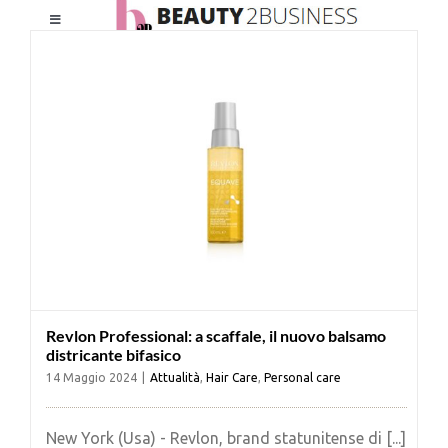
Salta
Toggle
al
Navigation
contenuto
HOME
CHI SIAMO
LE RIVISTE
NEWSLETTER
Revlon Professional: a scaffale, il nuovo balsamo
CATEGORIE
districante bifasico
14 Maggio 2024
|
Attualità
,
Hair Care
,
Personal care
CONTATTI
New York (Usa) - Revlon, brand statunitense di [...]