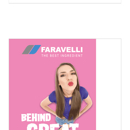
Cerca
per: