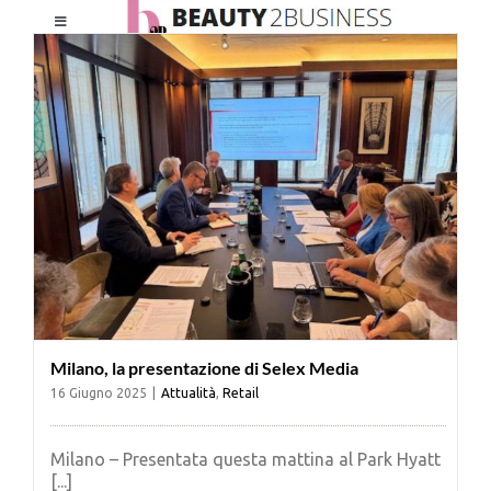
Salta
Toggle
al
Navigation
contenuto
HOME
CHI SIAMO
LE RIVISTE
NEWSLETTER
Milano, la presentazione di Selex Media
CATEGORIE
16 Giugno 2025
|
Attualità
,
Retail
CONTATTI
Milano – Presentata questa mattina al Park Hyatt
[...]