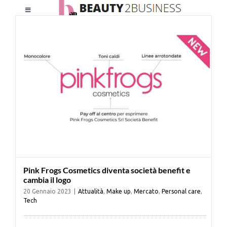
Salta
Toggle
al
Navigation
contenuto
HOME
CHI SIAMO
LE RIVISTE
NEWSLETTER
Pink Frogs Cosmetics diventa società benefit e
CATEGORIE
cambia il logo
20 Gennaio 2023
|
Attualità
,
Make up
,
Mercato
,
Personal care
,
Tech
CONTATTI