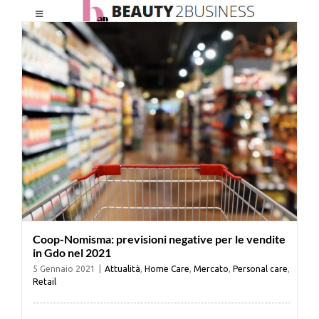
Salta
Toggle
al
Navigation
contenuto
HOME
CHI SIAMO
LE RIVISTE
NEWSLETTER
Coop-Nomisma: previsioni negative per le vendite
CATEGORIE
in Gdo nel 2021
5 Gennaio 2021
|
Attualità
,
Home Care
,
Mercato
,
Personal care
,
Retail
CONTATTI