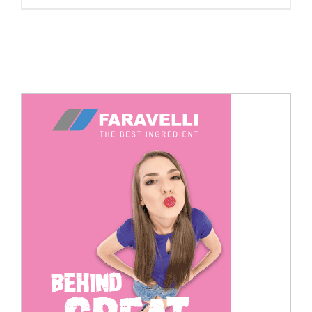
Cerca
per: