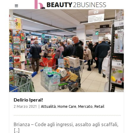
Salta
Toggle
al
Navigation
contenuto
HOME
CHI SIAMO
LE RIVISTE
NEWSLETTER
Delirio Iperal!
CATEGORIE
2 Marzo 2021
|
Attualità
,
Home Care
,
Mercato
,
Retail
CONTATTI
Brianza – Code agli ingressi, assalto agli scaffali,
[...]