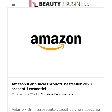
Salta
Toggle
al
Navigation
contenuto
HOME
CHI SIAMO
LE RIVISTE
NEWSLETTER
Amazon.it annuncia i prodotti bestseller 2023,
CATEGORIE
presenti i cosmetici
21 Dicembre 2023
|
Attualità
,
Personal care
CONTATTI
Milano - Un'interessante classifica che rispecchia