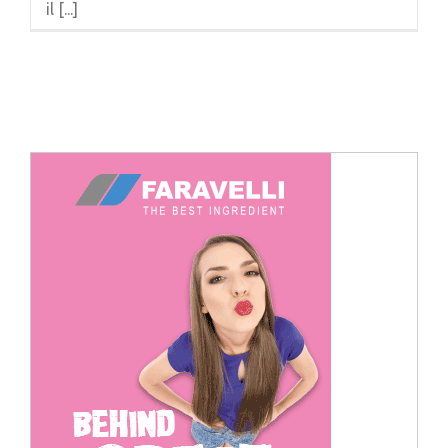
il [...]
Cerca
per: