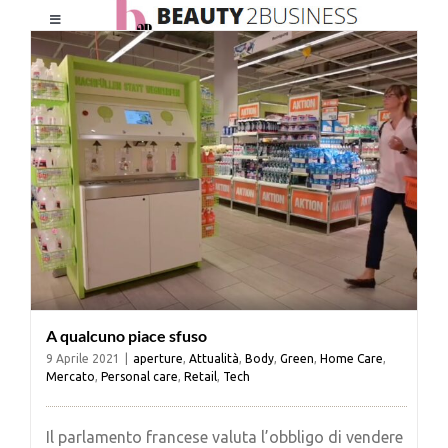
Salta
Toggle
al
Navigation
contenuto
HOME
CHI SIAMO
LE RIVISTE
NEWSLETTER
A qualcuno piace sfuso
CATEGORIE
9 Aprile 2021
|
aperture
,
Attualità
,
Body
,
Green
,
Home Care
,
Mercato
,
Personal care
,
Retail
,
Tech
CONTATTI
Il parlamento francese valuta l’obbligo di vendere