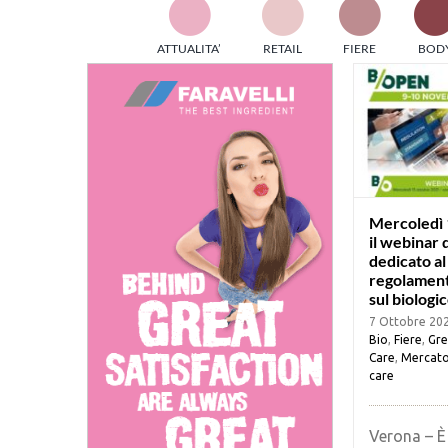
TES
ATTUALITA’
RETAIL
FIERE
BOD
ed e
part
info
tec
Sta
Mercoledì 
il webinar
dedicato a
regolamen
sul biologi
7 Ottobre 20
Bio
,
Fiere
,
Gr
Care
,
Mercat
care
Verona – È