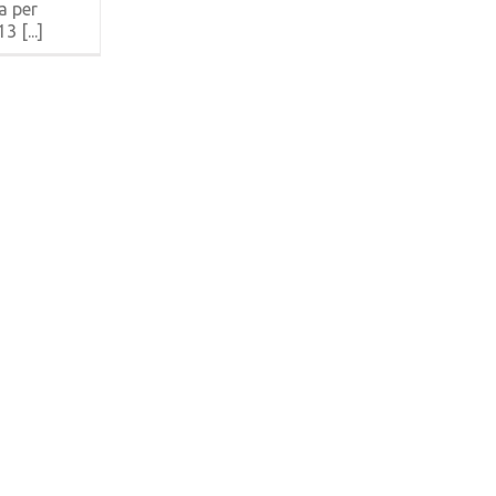
 per
 [...]