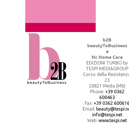
b2B
beautyToBusiness
e
Hc Home Care
EDIZIONI TURBO by
TESPI MEDIAGROUP
Corso della Resistenz
23
20821 Meda (Mb)
Phone:
+39 0362
600463
Fax:
+39 0362 60061
Email:
beauty@tespi.ne
info@tespi.net
Web:
www.tespi.net