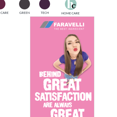
one
 CARE
GREEN
TECH
HOME CARE
i di