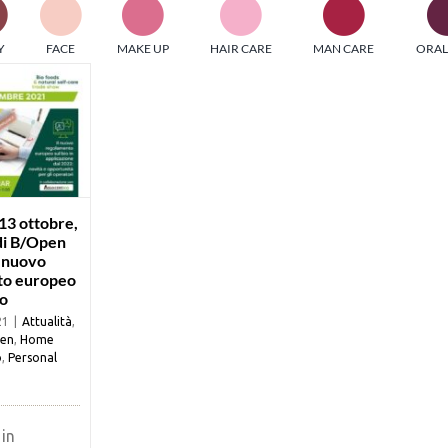
PI MEDIAGROUP racchiude un pool di società di comunicazi
Y
FACE
MAKE UP
HAIR CARE
MAN CARE
ORAL
ditrici specializzate nell’informazione b2b. Edizioni Turbo, in
icolare, attraverso numerose riviste verticali, fornisce strument
rmazione che coinvolgono gli attori nei settori beauty, food,
hnology, entertainment e sport.
LE RIVISTE
y tuned!
13 ottobre,
 di B/Open
l nuovo
Scroll Down
to europeo
co
21
|
Attualità
,
een
,
Home
o
,
Personal
 in