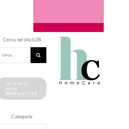
Cerca nel sito b2B
erca
er:
ISCRIVITI
ALLA
NEWSLETTER
Categorie
ategorie