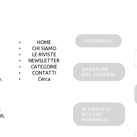
EDITORIALI
HOME
CHI SIAMO
C
LE RIVISTE
p
NEWSLETTER
CATEGORIE
APERTURE
CONTATTI
DEL VENERDI
a,
Cerca
IL GRAFFIO
6
DI LUIGI
t;
RUBINELLI
C