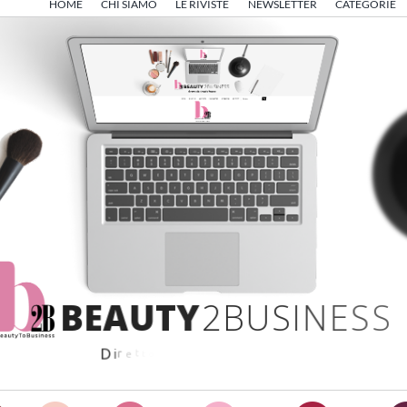
HOME
CHI SIAMO
LE RIVISTE
NEWSLETTER
CATEGORIE
B
E
A
U
T
Y
2
B
U
S
I
N
E
S
S
D
i
r
e
t
t
o
d
a
A
n
g
e
l
o