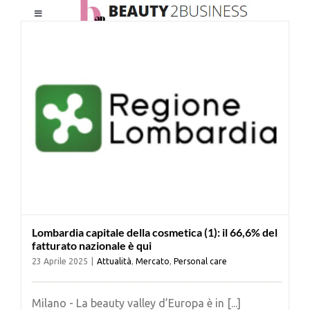
Salta
Toggle
al
Navigation
contenuto
HOME
CHI SIAMO
LE RIVISTE
NEWSLETTER
Lombardia capitale della cosmetica (1): il 66,6% del
CATEGORIE
fatturato nazionale è qui
23 Aprile 2025
|
Attualità
,
Mercato
,
Personal care
CONTATTI
Milano - La beauty valley d’Europa è in [...]