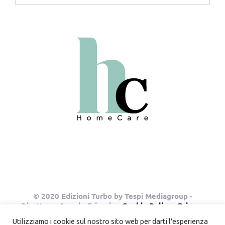
© 2020 Edizioni Turbo by Tespi Mediagroup -
Direttore: Angelo Frigerio -
Cookie Policy
-
Privacy
Policy
- P.IVA 03632610964
Utilizziamo i cookie sul nostro sito web per darti l'esperienza