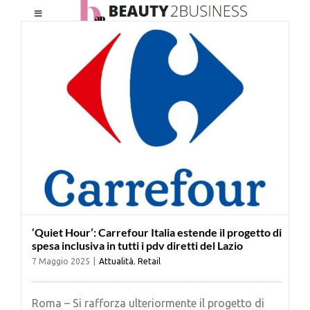
Salta
Toggle
al
Navigation
contenuto
HOME
CHI SIAMO
LE RIVISTE
NEWSLETTER
‘Quiet Hour’: Carrefour Italia estende il progetto di
CATEGORIE
spesa inclusiva in tutti i pdv diretti del Lazio
7 Maggio 2025
|
Attualità
,
Retail
CONTATTI
Roma – Si rafforza ulteriormente il progetto di