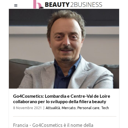
Salta
Toggle
al
Navigation
contenuto
HOME
CHI SIAMO
LE RIVISTE
NEWSLETTER
Go4Cosmetics: Lombardia e Centre-Val de Loire
CATEGORIE
collaborano per lo sviluppo della filiera beauty
8 Novembre 2021
|
Attualità
,
Mercato
,
Personal care
,
Tech
CONTATTI
Francia - Go4Cosmetics è il nome della