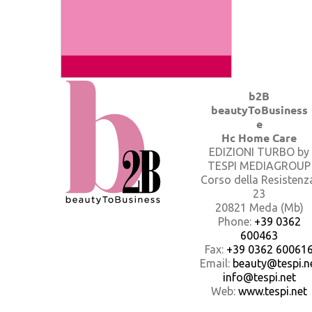
b2B
beautyToBusiness
e
Hc Home Care
EDIZIONI TURBO by
TESPI MEDIAGROUP
Corso della Resistenz
23
20821 Meda (Mb)
Phone:
+39 0362
600463
Fax:
+39 0362 60061
Email:
beauty@tespi.ne
info@tespi.net
Web:
www.tespi.net