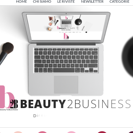
HOME
CHI SIAMO
LE RIVISTE
NEWSLETTER
CATEGORIE
B
E
A
U
T
Y
2
B
U
S
I
N
E
S
S
D
i
r
e
t
t
o
d
a
A
n
g
e