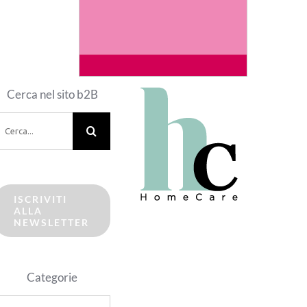
Cerca nel sito b2B
erca
er:
ISCRIVITI
ALLA
NEWSLETTER
Categorie
ategorie