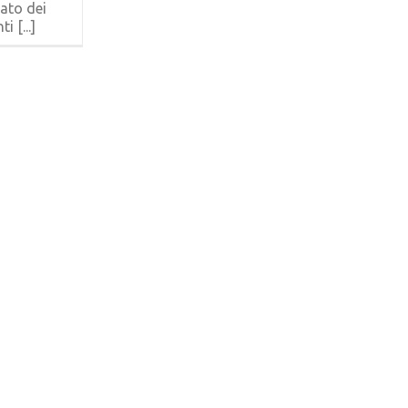
ato dei
 [...]