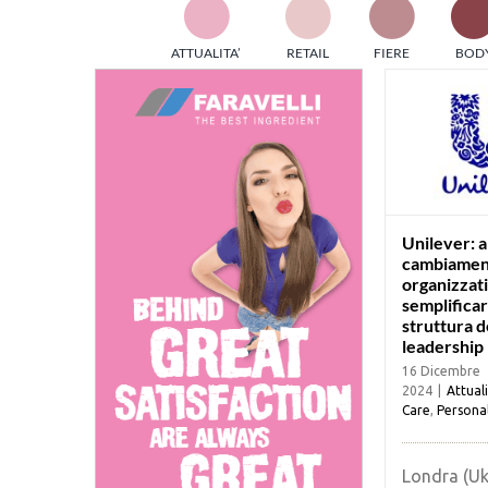
TES
ATTUALITA’
RETAIL
FIERE
BOD
ed e
part
info
tec
Sta
Unilever: a
cambiamen
organizzati
semplificar
struttura d
leadership
16 Dicembre
2024
|
Attual
Care
,
Persona
Londra (Uk