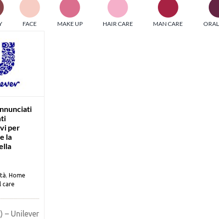
PI MEDIAGROUP racchiude un pool di società di comunicazi
Y
FACE
MAKE UP
HAIR CARE
MAN CARE
ORAL
ditrici specializzate nell’informazione b2b. Edizioni Turbo, in
icolare, attraverso numerose riviste verticali, fornisce strument
rmazione che coinvolgono gli attori nei settori beauty, food,
hnology, entertainment e sport.
LE RIVISTE
y tuned!
nnunciati
ti
vi per
Scroll Down
e la
ella
ità
,
Home
l care
) – Unilever