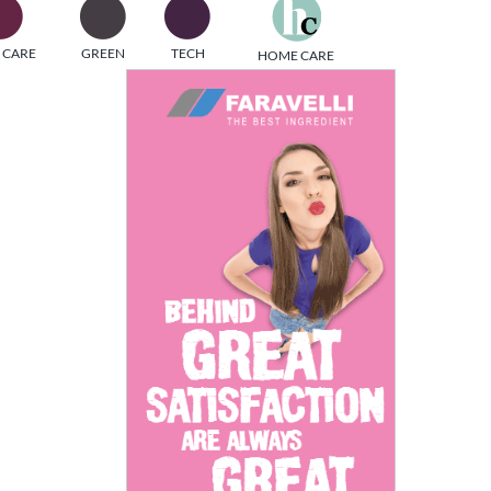
one
 CARE
GREEN
TECH
HOME CARE
i di