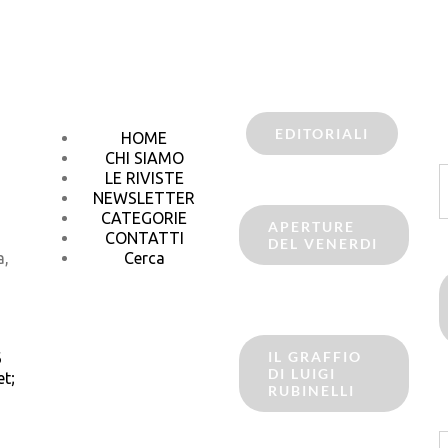
EDITORIALI
HOME
CHI SIAMO
C
LE RIVISTE
p
NEWSLETTER
CATEGORIE
APERTURE
CONTATTI
DEL VENERDI
a,
Cerca
IL GRAFFIO
6
DI LUIGI
t;
RUBINELLI
C