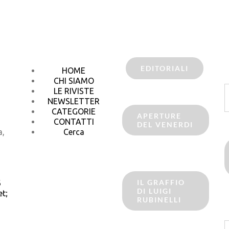
EDITORIALI
HOME
CHI SIAMO
C
LE RIVISTE
p
NEWSLETTER
CATEGORIE
APERTURE
CONTATTI
DEL VENERDI
a,
Cerca
IL GRAFFIO
6
DI LUIGI
t;
RUBINELLI
C