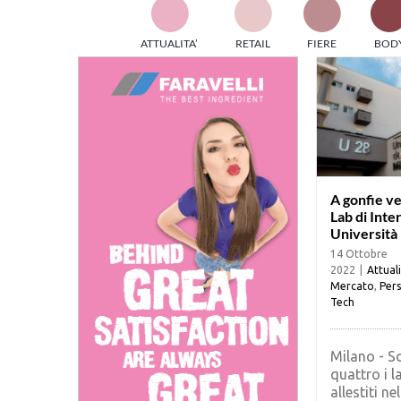
TES
ATTUALITA’
RETAIL
FIERE
BOD
ed e
part
info
tec
Sta
A gonfie vel
Lab di Inte
Università
14 Ottobre
2022
|
Attual
Mercato
,
Pers
Tech
Milano - S
quattro i l
allestiti nel 