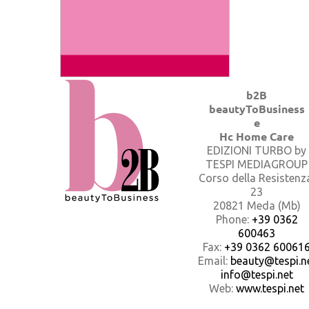
b2B
beautyToBusiness
e
Hc Home Care
EDIZIONI TURBO by
TESPI MEDIAGROUP
Corso della Resistenz
23
20821 Meda (Mb)
Phone:
+39 0362
600463
Fax:
+39 0362 60061
Email:
beauty@tespi.ne
info@tespi.net
Web:
www.tespi.net