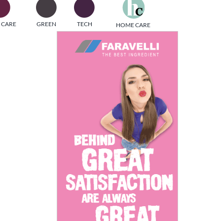
one
 CARE
GREEN
TECH
HOME CARE
i di