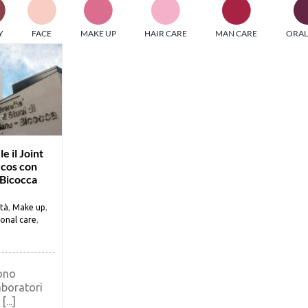
PI MEDIAGROUP racchiude un pool di società di comunicazi
Y
FACE
MAKE UP
HAIR CARE
MAN CARE
ORAL
ditrici specializzate nell’informazione b2b. Edizioni Turbo, in
icolare, attraverso numerose riviste verticali, fornisce strument
rmazione che coinvolgono gli attori nei settori beauty, food,
hnology, entertainment e sport.
LE RIVISTE
y tuned!
e il Joint
rcos con
 Bicocca
Scroll Down
ità
,
Make up
,
onal care
,
ono
aboratori
[...]