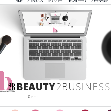
HOME
CHI SIAMO
LE RIVISTE
NEWSLETTER
CATEGORIE
B
E
A
U
T
Y
2
B
U
S
I
N
E
S
S
D
i
r
e
t
t
o
d
a
A
n
g
e