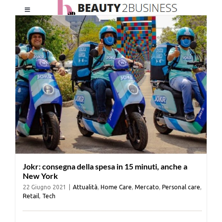
Salta
Toggle
al
Navigation
contenuto
HOME
CHI SIAMO
LE RIVISTE
NEWSLETTER
Jokr: consegna della spesa in 15 minuti, anche a
CATEGORIE
New York
22 Giugno 2021
|
Attualità
,
Home Care
,
Mercato
,
Personal care
,
Retail
,
Tech
CONTATTI