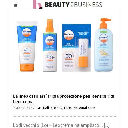
Salta
Toggle
al
Navigation
contenuto
HOME
CHI SIAMO
LE RIVISTE
NEWSLETTER
La linea di solari ‘Tripla protezione pelli sensibili’ di
CATEGORIE
Leocrema
7 Aprile 2023
|
Attualità
,
Body
,
Face
,
Personal care
CONTATTI
Lodi vecchio (Lo) – Leocrema ha ampliato il [...]