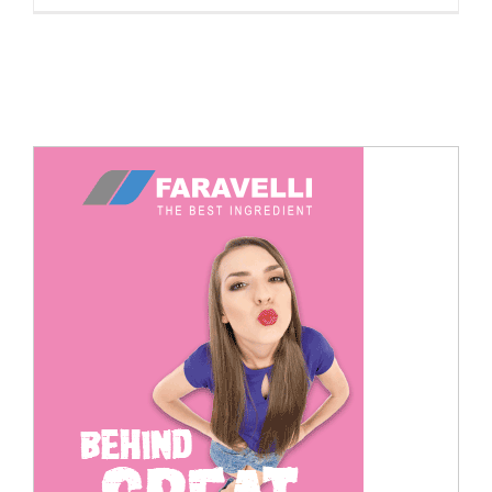
Cerca
per: