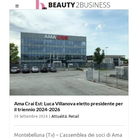
Salta
Toggle
al
Navigation
contenuto
HOME
CHI SIAMO
LE RIVISTE
NEWSLETTER
Ama Crai Est: Luca Villanova eletto presidente per
CATEGORIE
il triennio 2024-2026
30 Settembre 2024
|
Attualità
,
Retail
CONTATTI
Montebelluna (Tv) – L’assemblea dei soci di Ama