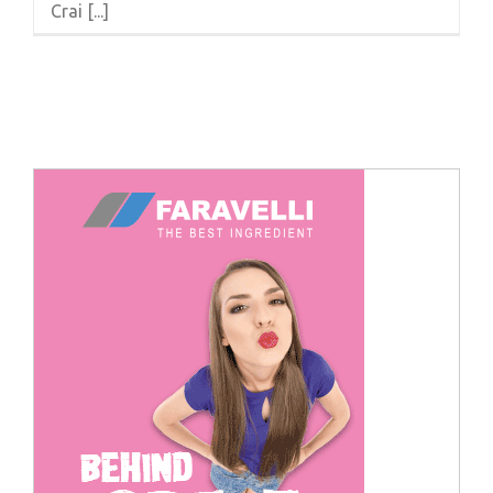
Crai [...]
Cerca
per: