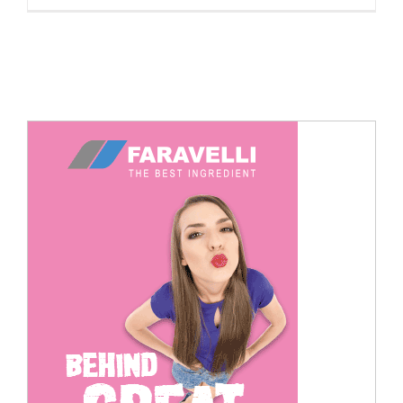
Cerca
per: