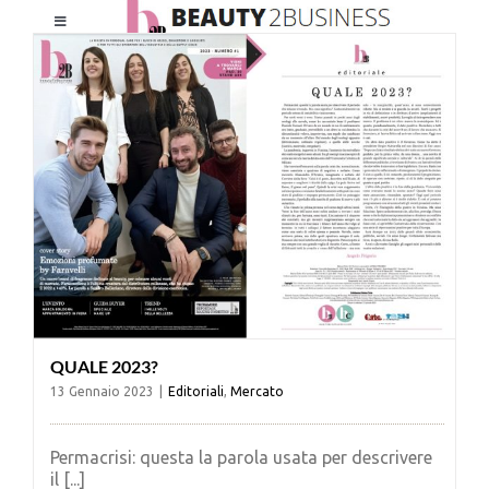
Salta
Toggle
al
Navigation
contenuto
HOME
CHI SIAMO
LE RIVISTE
NEWSLETTER
QUALE 2023?
CATEGORIE
13 Gennaio 2023
|
Editoriali
,
Mercato
CONTATTI
Permacrisi: questa la parola usata per descrivere
il [...]