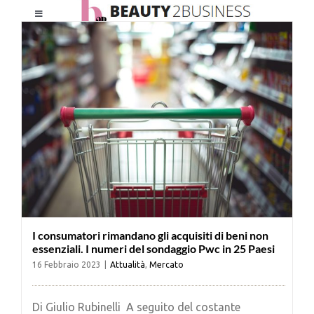
Salta
Toggle
al
Navigation
contenuto
HOME
CHI SIAMO
LE RIVISTE
NEWSLETTER
I consumatori rimandano gli acquisiti di beni non
CATEGORIE
essenziali. I numeri del sondaggio Pwc in 25 Paesi
16 Febbraio 2023
|
Attualità
,
Mercato
CONTATTI
Di Giulio Rubinelli A seguito del costante