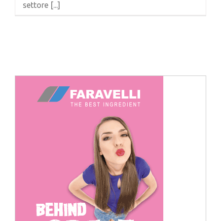
settore [...]
Cerca
per: