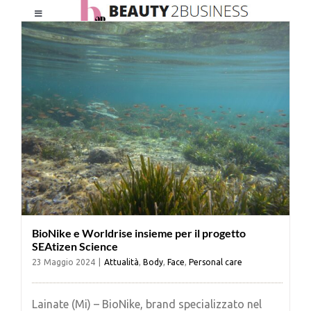
Salta
Toggle
al
Navigation
contenuto
HOME
CHI SIAMO
LE RIVISTE
NEWSLETTER
BioNike e Worldrise insieme per il progetto
CATEGORIE
SEAtizen Science
23 Maggio 2024
|
Attualità
,
Body
,
Face
,
Personal care
CONTATTI
Lainate (Mi) – BioNike, brand specializzato nel