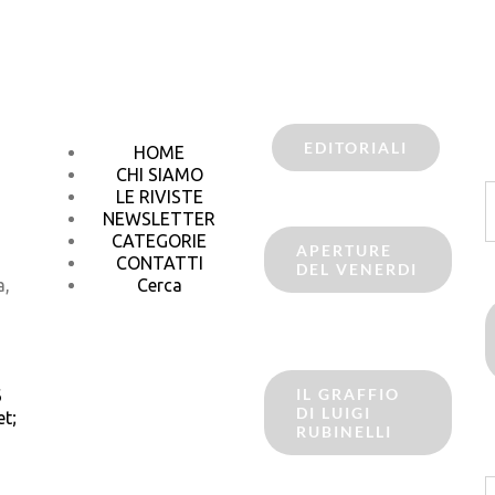
EDITORIALI
HOME
CHI SIAMO
C
LE RIVISTE
p
NEWSLETTER
CATEGORIE
APERTURE
CONTATTI
DEL VENERDI
a,
Cerca
IL GRAFFIO
6
DI LUIGI
t;
RUBINELLI
C