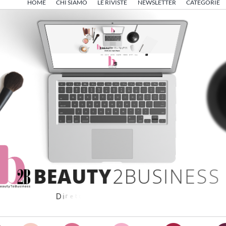
HOME
CHI SIAMO
LE RIVISTE
NEWSLETTER
CATEGORIE
B
E
A
U
T
Y
2
B
U
S
I
N
E
S
S
D
i
r
e
t
t
o
d
a
A
n
g
e
l