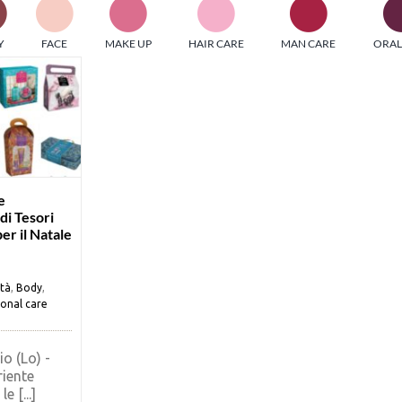
PI MEDIAGROUP racchiude un pool di società di comunicazi
Y
FACE
MAKE UP
HAIR CARE
MAN CARE
ORAL
ditrici specializzate nell’informazione b2b. Edizioni Turbo, in
icolare, attraverso numerose riviste verticali, fornisce strument
rmazione che coinvolgono gli attori nei settori beauty, food,
hnology, entertainment e sport.
LE RIVISTE
y tuned!
e
di Tesori
er il Natale
Scroll Down
ità
,
Body
,
onal care
o (Lo) -
riente
e [...]