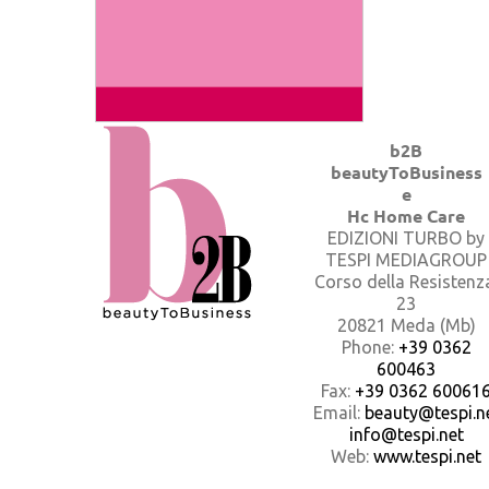
b2B
beautyToBusiness
e
Hc Home Care
EDIZIONI TURBO by
TESPI MEDIAGROUP
Corso della Resistenz
23
20821 Meda (Mb)
Phone:
+39 0362
600463
Fax:
+39 0362 60061
Email:
beauty@tespi.ne
info@tespi.net
Web:
www.tespi.net