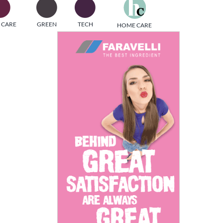
one
 CARE
GREEN
TECH
HOME CARE
i di