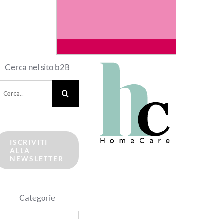
Cerca nel sito b2B
erca
er:
ISCRIVITI
ALLA
NEWSLETTER
Categorie
ategorie