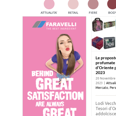
TES
ATTUALITA’
RETAIL
FIERE
BOD
ed e
part
info
tec
Sta
Le propost
profumate 
d’Oriente p
2023
20 Novembre
2023
|
Attual
Mercato
,
Pers
Lodi Vecchi
Tesori d'O
addolcisce l