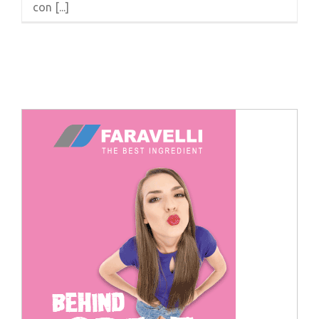
con [...]
Cerca
per: