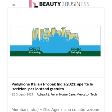
Salta
Toggle
al
Navigation
contenuto
HOME
CHI SIAMO
LE RIVISTE
NEWSLETTER
Padiglione Italia a Propak India 2021: aperte le
CATEGORIE
iscrizioni per lo stand gratuito
22 Giugno 2021
|
Attualità
,
Fiere
,
Home Care
,
Mercato
,
Tech
CONTATTI
Mumbai (India) – L’Ice Agenzia, in collaborazione