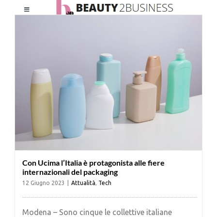
Salta
Toggle
al
Navigation
contenuto
HOME
CHI SIAMO
LE RIVISTE
NEWSLETTER
Con Ucima l’Italia è protagonista alle fiere
CATEGORIE
internazionali del packaging
12 Giugno 2023
|
Attualità
,
Tech
CONTATTI
Modena – Sono cinque le collettive italiane